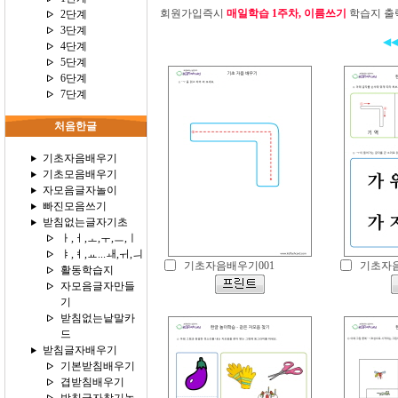
회원가입즉시
매일학습 1주차, 이름쓰기
학습지 출력
2단계
3단계
◀
4단계
5단계
6단계
7단계
처음한글
기초자음배우기
기초모음배우기
자모음글자놀이
빠진모음쓰기
받침없는글자기초
ㅏ,ㅓ,ㅗ,ㅜ,ㅡ,ㅣ
ㅑ,ㅕ,ㅛ...ㅙ,ㅟ,ㅢ
기초자음배우기001
기초자음
활동학습지
자모음글자만들
기
받침없는낱말카
드
받침글자배우기
기본받침배우기
겹받침배우기