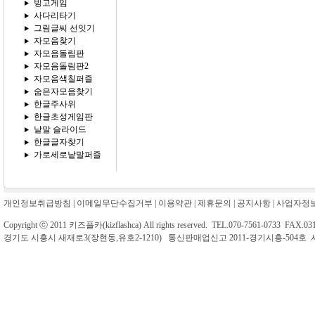
빙고게임
사다리타기
그림글씨 선잇기
자모음찾기
자모음돌림판
자모음돌림판2
자모음색칠퍼즐
숨은자모음찾기
한글주사위
한글초성게임판
낱말 슬라이드
한글글자찾기
가로세로낱말퍼즐
개인정보취급방침
|
이메일무단수집거부
|
이용약관
|
제휴문의
|
공지사항
|
사업자정
Copyright ⓒ 2011 키즈플카(kizflashca) All rights reserved. TEL.070-7561-0733 FAX.031
경기도 시흥시 새재로3(장현동,유호2-1210) 통신판매업신고 2011-경기시흥-504호 사업