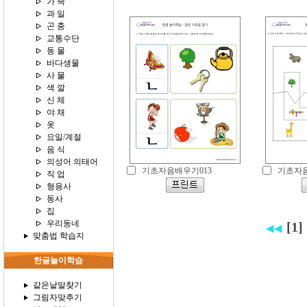
가 족
과 일
곤 충
교통수단
동 물
바다생물
사 물
색 깔
신 체
야 채
옷
요일/계절
음 식
의성어 의태어
기초자음배우기013
기초자음
직 업
형용사
동사
집
우리동네
[1]
◀◀
맞춤법 학습지
한글놀이학습
같은낱말찾기
그림자맞추기