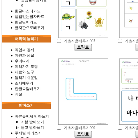
받침글자찾기놀
이
한글마스터카드
받침없는글자카드
한글단어카드
글자판으로배우기
어휘력 늘리기
기초자음배우기005
기초자음
직업과 경제
자연과 생물
우리나라
여러가지 도형
재료와 도구
틀리기 쉬운말
조사배우기
한글속담배우기
계절
받아쓰기
바른글씨체 받아쓰기
기본 받아쓰기
듣고 받아쓰기
기초자음배우기009
기초자음
주제별 따라쓰기