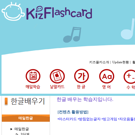
키즈플카소개 |
Update현황 |
활
한글 배우는 학습지입니다.
[컨텐츠 활용방법]
매일한글
•마스터카드
•받침없는글자
•빙고게임
•자모음돌
매일한글
1단계